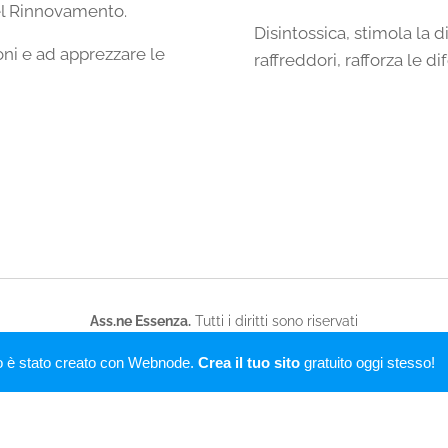
del Rinnovamento.
Disintossica, stimola la d
oni e ad apprezzare le
raffreddori, rafforza le d
Ass.ne Essenza.
Tutti i diritti sono riservati
Creato con
Webnode
o è stato creato con Webnode.
Crea il tuo sito
gratuito oggi stesso!