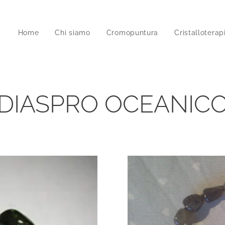
Home
Chi siamo
Cromopuntura
Cristalloterap
DIASPRO OCEANIC